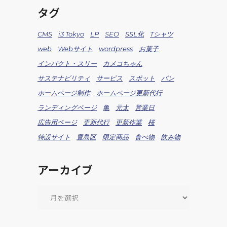
タグ
CMS
i3 Tokyo
LP
SEO
SSL化
Tシャツ
web
Webサイト
wordpress
お菓子
インパクト・スリー
カメコちゃん
サステナビリティ
サービス
スポット
パン
ホームページ制作
ホームページ更新代行
ランディングページ
亀
元太
営業日
広告用ページ
更新代行
更新作業
桜
特設サイト
豊島区
限定商品
食べ物
飲み物
アーカイブ
ア
ー
カ