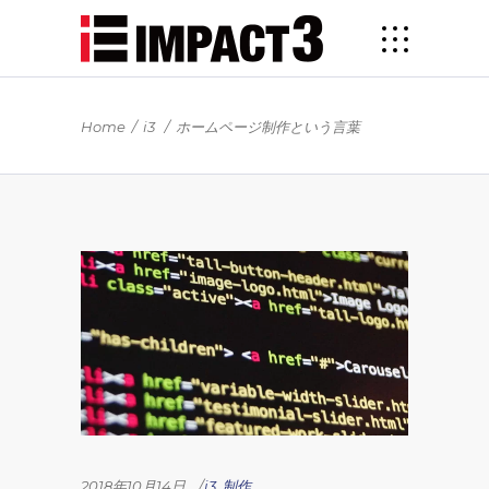
Home
/
i3
/
ホームページ制作という言葉
2018年10月14日
i3
,
制作