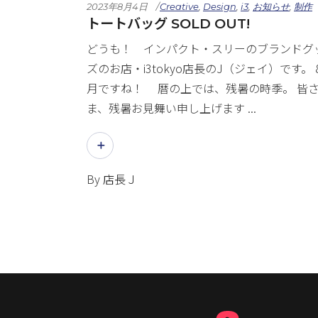
2023年8月4日
Creative
,
Design
,
i3
,
お知らせ
,
制作
トートバッグ SOLD OUT!
どうも！ インパクト・スリーのブランドグ
ズのお店・i3tokyo店長のJ（ジェイ）です。 
月ですね！ 暦の上では、残暑の時季。 皆
ま、残暑お見舞い申し上げます
By
店長Ｊ